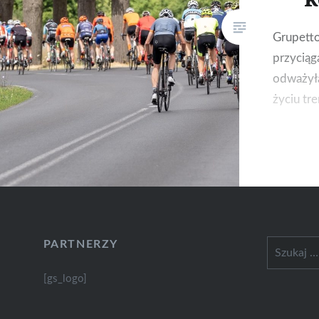
Grupetto
przyciąg
odważyła
życiu tre
PARTNERZY
Szukaj:
[gs_logo]