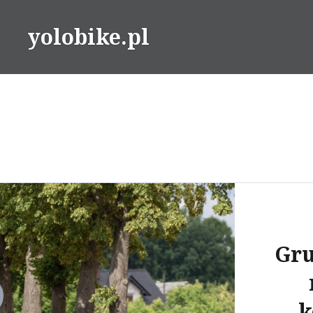
Przeskocz
do
yolobike.pl
treści
Gru
k