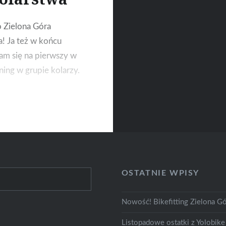
 Zielona Góra
a! Ja też w końcu
m się na pierwszy w
ning w grupie kolarzy.
OSTATNIE WPISY
Nowość! Bikefitting Zielona Gó
Listopadowe ostatki z Yolobike