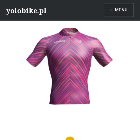
Przeskocz
yolobike.pl
MENU
do
treści