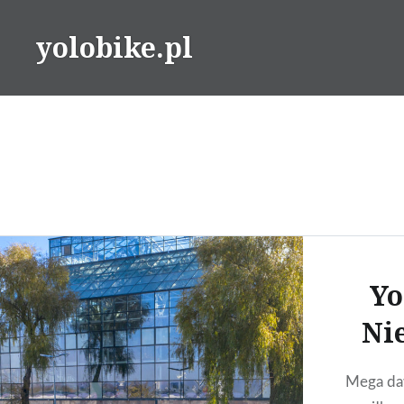
Przeskocz
do
yolobike.pl
treści
Yo
Ni
Mega da