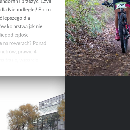
endorfin i przeżyć. Czyli
 dla Niepodległej! Bo co
 lepszego dla
ów kolarstwa jak nie
iepodległości
e na rowerach? Ponad
metrów, prawie 4
na trasie, wsparcie
ne i blisko 70 osób na
ydarzeniu! Tak, było