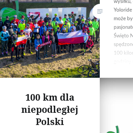
wysiłku, 
Yoloride
może być
pasjonat
Święto N
spędzon
100 kilo
godziny 
technicz
naszym w
warto!
100 km dla
niepodległej
Polski