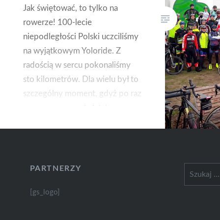
Jak świętować, to tylko na
rowerze! 100-lecie
niepodległości Polski uczciliśmy
na wyjątkowym Yoloride. Z
radością w sercu pokonaliśmy
sto kilometrów. Dla wielu był to
szczególny moment, gdyż po raz
pierwszy przejechali taki
dystans. Dziękuję za wspaniałą
podróż, która na długo
pozostanie w pamięci!
PARTNERZY
Szukaj:
[gs_logo]