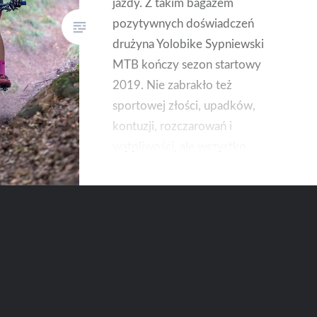
jazdy. Z takim bagażem
pozytywnych doświadczeń
drużyna Yolobike Sypniewski
MTB kończy sezon startowy
2019. Nie zabrakło też
sportowej złości, upadków,
kontuzji, rozczarowań i
wątpliwości, ale wszystko
skończyło się dobrze i w nowym
sezonie wystartuje z jeszcze
większą mocą!