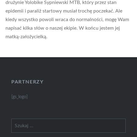
drużynie Yolobike Sypniewski MTB, który przez stan
epidemii i paraliż startowy musiał trochę poczekać. Ale
kiedy wszystko powoli wraca do normalności, mogę Wam
napisać kilka słów o naszej ekipie. W końcu jestem jej
matką-założycielką.
PARTNERZY
[gs_logo]
Szukaj: