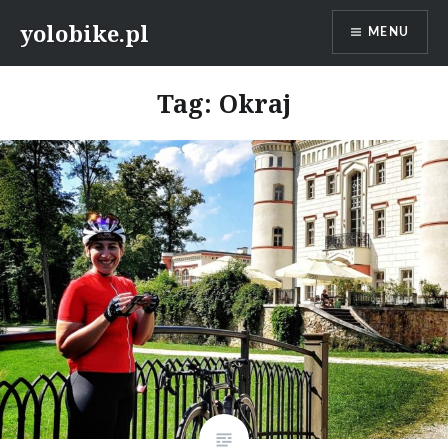
Przeskocz
yolobike.pl
MENU
do
treści
Tag: Okraj