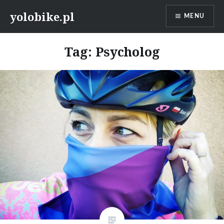
Przeskocz
yolobike.pl
MENU
do
treści
Tag: Psycholog