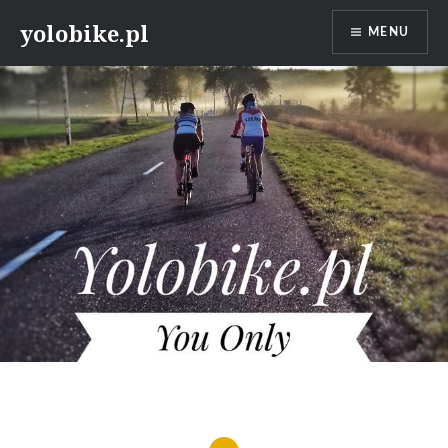
Przeskocz
yolobike.pl
MENU
do
treści