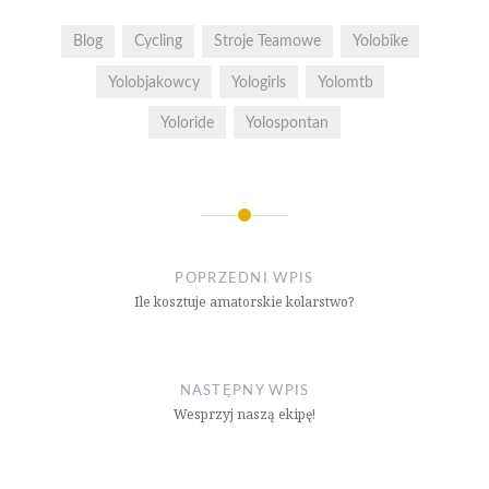
Blog
Cycling
Stroje Teamowe
Yolobike
Yolobjakowcy
Yologirls
Yolomtb
Yoloride
Yolospontan
Nawigacja
wpisu
POPRZEDNI WPIS
Ile kosztuje amatorskie kolarstwo?
NASTĘPNY WPIS
Wesprzyj naszą ekipę!