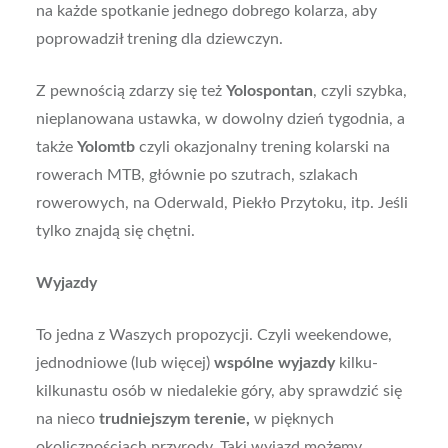
na każde spotkanie jednego dobrego kolarza, aby
poprowadził trening dla dziewczyn.
Z pewnością zdarzy się też
Yolospontan
, czyli szybka,
nieplanowana ustawka, w dowolny dzień tygodnia, a
także
Yolomtb
czyli okazjonalny trening kolarski na
rowerach MTB, głównie po szutrach, szlakach
rowerowych, na Oderwald, Piekło Przytoku, itp. Jeśli
tylko znajdą się chętni.
Wyjazdy
To jedna z Waszych propozycji. Czyli weekendowe,
jednodniowe (lub więcej)
wspólne wyjazdy
kilku-
kilkunastu osób w niedalekie góry, aby sprawdzić się
na nieco
trudniejszym terenie,
w pięknych
okolicznościach przyrody. Taki wyjazd możemy