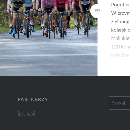
Podobno
Wierzymy
zielonog
kolarskie
Malinkie
120 kola
pojechał
aby zebr
poszkod
zaapelo
szacunek
akcja!
PARTNERZY
Szukaj:
[gs_logo]