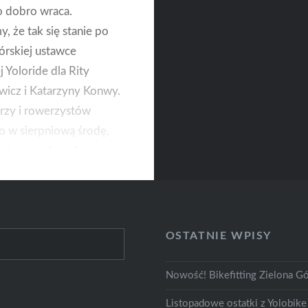
 dobro wraca.
, że tak się stanie po
órskiej ustawce
j Yoloride dla Rity
wicz i Katarzyny Konwy.
rzy i rowerzystów
o w sierpniową środę,
ać pieniążki na leczenie
owanych dziewczyn i
wać do kierowców o
 na drodze. To była
OSTATNIE WPISY
Nowość! Bikefitting Zielona Gó
Listopadowe ostatki z Yolobike