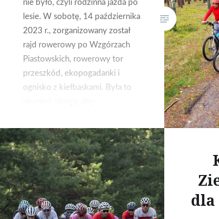
nie było, czyli rodzinna jazda po
lesie. W sobotę, 14 października
2023 r., zorganizowany został
rajd rowerowy po Wzgórzach
Piastowskich, rowerowy tor
przeszkód, ekopogadanki i
ognisko z kiełbaskami. Była to
również okazja, aby
zaprezentować lokalne trasy i
rowerowy potencjał
zielonogórskich lasów.
Zi
dla 