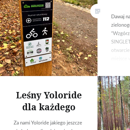
Dawaj na
zielonog
“Wzgórz
SINGLET
otwarcie
miejsce 
Wieży W
Leśny Yoloride
dla każdego
Za nami Yoloride jakiego jeszcze