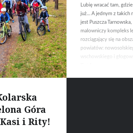
Lubię wracać tam, gdzi
już… A jednym z takich 
jest Puszcza Tarnowska, 
malowniczy kompleks l
rozciągający się na obsz
powiatów: nowosolskie
wschowskiego i głogow
Każda rowerowa wypra
względu na porę roku, 
się zachwytem i pytanie
kiedy znów jedziemy?
Kolarska
elona Góra
Kasi i Rity!