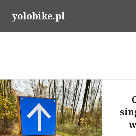
Przeskocz
do
yolobike.pl
treści
sin
w