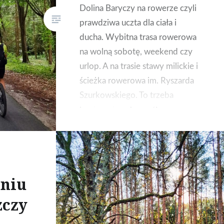
Dolina Baryczy na rowerze czyli
prawdziwa uczta dla ciała i
ducha. Wybitna trasa rowerowa
na wolną sobotę, weekend czy
urlop. A na trasie stawy milickie i
ścieżka rowerowa im. Ryszarda
Szurkowskiego. To trzeba
koniecznie zobaczyć!
niu
zczy