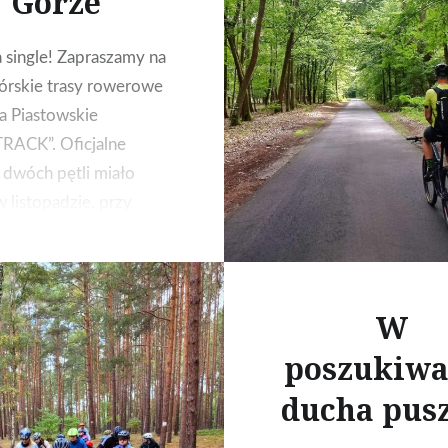
Górze
 single! Zapraszamy na
órskie trasy rowerowe
a Piastowskie
RACK”. Oficjalne
 dwóch pętli miało
w listopadzie, przy
ilkanowskiej.
W
poszukiwa
ducha pus