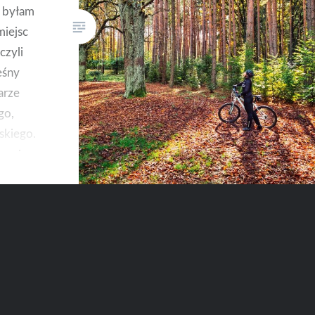
e byłam
miejsc
czyli
eśny
arze
go,
skiego.
wa, bez
kończy
m: to