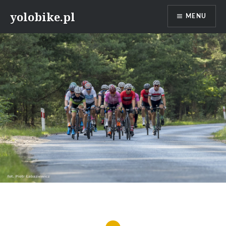
Przeskocz
yolobike.pl
MENU
do
treści