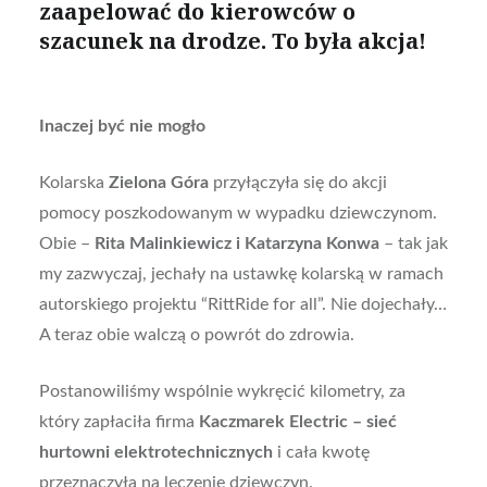
zaapelować do kierowców o
szacunek na drodze. To była akcja!
Inaczej być nie mogło
Kolarska
Zielona Góra
przyłączyła się do akcji
pomocy poszkodowanym w wypadku dziewczynom.
Obie –
Rita Malinkiewicz i Katarzyna Konwa
– tak jak
my zazwyczaj, jechały na ustawkę kolarską
w ramach
autorskiego projektu “RittRide for all”. Nie dojechały…
A teraz obie walczą o powrót do zdrowia.
Postanowiliśmy wspólnie wykręcić kilometry, za
który zapłaciła firma
Kaczmarek Electric – sieć
hurtowni elektrotechnicznych
i cała kwotę
przeznaczyła na leczenie dziewczyn.