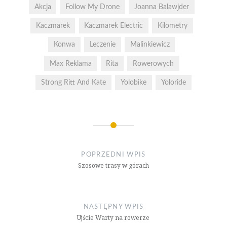
Akcja
Follow My Drone
Joanna Balawjder
Kaczmarek
Kaczmarek Electric
Kilometry
Konwa
Leczenie
Malinkiewicz
Max Reklama
Rita
Rowerowych
Strong Ritt And Kate
Yolobike
Yoloride
Nawigacja
wpisu
POPRZEDNI WPIS
Szosowe trasy w górach
NASTĘPNY WPIS
Ujście Warty na rowerze