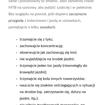
same i postanowiły to zmienić, albo zamieniły rower
MTB na szosowy, aby jeździć szybciej i w peletonie.
Bez względu na powód, jeśli dopiero
zaczynacie
przygodę
z kolarstwem i jazdą w ustawkach,
pamiętajcie o kilku
zasadach:
trzymajcie się z tyłu;
zachowajcie koncentrację;
obserwujcie jak zachowują się inni;
nie wyjeżdżajcie na środek jezdni;
trzymajcie jeden tor jazdy (równoległy do
krawędzi jezdni);
trzymajcie się koła innych rowerzystów;
nauczcie się znaków ostrzegających o sytuacji
na drodze (np. zatrzymanie się, dziury na
jezdni, itp.);
nie róbcie gwałtownych manewrów, np.