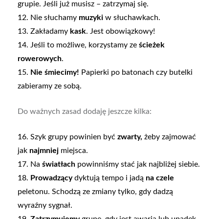
grupie. Jeśli już musisz – zatrzymaj się.
12. Nie słuchamy
muzyki
w słuchawkach.
13. Zakładamy
kask
. Jest obowiązkowy!
14. Jeśli to możliwe, korzystamy ze
ścieżek
rowerowych
.
15.
Nie śmiecimy!
Papierki po batonach czy butelki
zabieramy ze sobą.
Do ważnych zasad dodaję jeszcze kilka:
16. Szyk grupy powinien być
zwarty,
żeby zajmować
jak
najmniej
miejsca.
17. Na
światłach
powinniśmy stać jak najbliżej siebie.
18.
Prowadzący
dyktują tempo i jadą
na czele
peletonu. Schodzą ze zmiany tylko, gdy dadzą
wyraźny sygnał.
19.
Zatrzymujemy
grupę, gdy jest awaria lub upadek.