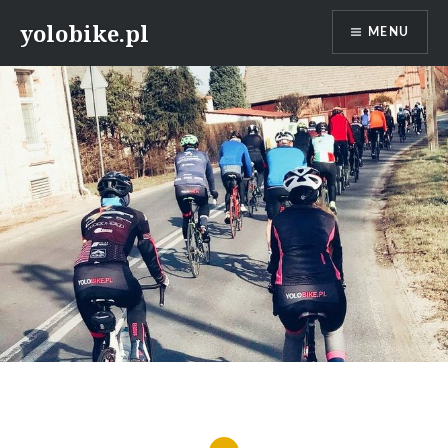
Przeskocz
yolobike.pl
MENU
do
treści