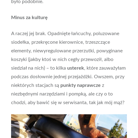
było podobnie.
Minus za kulturę
A raczej jej brak. Opadnięte łańcuchy, poluzowane
siodełka, przekręcone kierownice, trzeszczące
elementy, niewyregulowane przerzutki, powyginane
koszyki (jakby ktoś w nich cegły przewoził, albo
siedział na nich) – to kilka
usterek
, które zauważyłam
podczas dosłownie jednej przejażdżki.
Owszem, przy
niektórych stacjach są
punkty naprawcze
z
niezbędnymi narzędziami i pompką, ale czy o to
chodzi, aby bawić się w serwisanta, tak jak mój mąż?