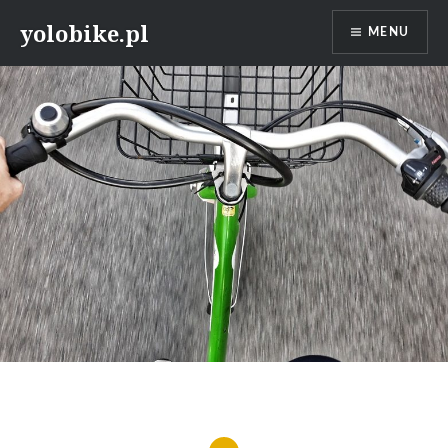
Przeskocz
yolobike.pl
MENU
do
treści