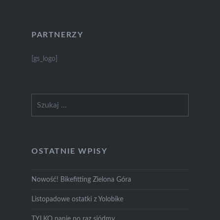
PARTNERZY
[gs_logo]
Szukaj:
OSTATNIE WPISY
Nowość! Bikefitting Zielona Góra
Listopadowe ostatki z Yolobike
TYLKO panie po raz siódmy