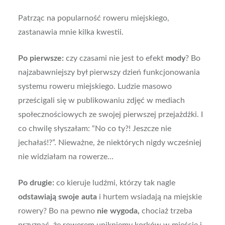
Patrząc na popularność roweru miejskiego,
zastanawia mnie kilka kwestii.
Po pierwsze:
czy czasami nie jest to efekt
mody
? Bo
najzabawniejszy był pierwszy dzień funkcjonowania
systemu roweru miejskiego. Ludzie masowo
prześcigali się w publikowaniu zdjęć w mediach
społecznościowych ze swojej pierwszej przejażdżki. I
co chwilę słyszałam: “No co ty?! Jeszcze nie
jechałaś!?”. Nieważne, że niektórych nigdy wcześniej
nie widziałam na rowerze…
Po drugie:
co kieruje ludźmi, którzy tak nagle
odstawiają swoje auta
i hurtem wsiadają na miejskie
rowery? Bo na pewno
nie wygoda,
chociaż trzeba
przyznać, że rowerem unikniemy korków w mieście i