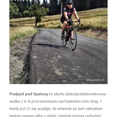
Podjazd pod Spaloną
to około dziesięciokilometrowa
walka z 6-8 procentowym nachyleniem non stop. I
kiedy już Ci się wydaje, że właśnie za tym zakrętem
będzie płasko albo z górki i będzie można rozluźnić