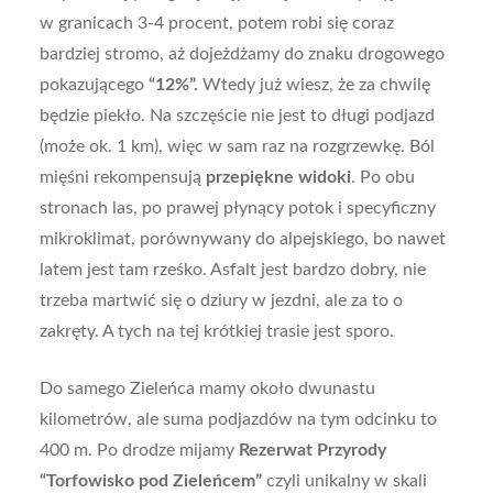
w granicach 3-4 procent, potem robi się coraz
bardziej stromo, aż dojeżdżamy do znaku drogowego
pokazującego
“12%”.
Wtedy już wiesz, że za chwilę
będzie piekło. Na szczęście nie jest to długi podjazd
(może ok. 1 km), więc w sam raz na rozgrzewkę. Ból
mięśni rekompensują
przepiękne widoki
. Po obu
stronach las, po prawej płynący potok i specyficzny
mikroklimat, porównywany do alpejskiego, bo nawet
latem jest tam rześko. Asfalt jest bardzo dobry, nie
trzeba martwić się o dziury w jezdni, ale za to o
zakręty. A tych na tej krótkiej trasie jest sporo.
Do samego Zieleńca mamy około dwunastu
kilometrów, ale suma podjazdów na tym odcinku to
400 m. Po drodze mijamy
Rezerwat Przyrody
“Torfowisko pod Zieleńcem”
czyli unikalny w skali