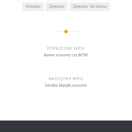
Yolobike
Zieleniec
Zieleniec Ski Arena
Nawigacja
wpisu
POPRZEDNI WPIS
Rower szosowy czy MTB?
NASTĘPNY WPIS
Górskie klasyki szosowe