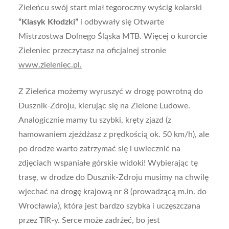
Zieleńcu swój start miał tegoroczny wyścig kolarski
“Klasyk Kłodzki”
i odbywały się Otwarte
Mistrzostwa Dolnego Śląska MTB. Więcej o kurorcie
Zieleniec przeczytasz na oficjalnej stronie
www.zieleniec.pl.
Z Zieleńca możemy wyruszyć w drogę powrotną do
Dusznik-Zdroju, kierując się na Zielone Ludowe.
Analogicznie mamy tu szybki, kręty zjazd (z
hamowaniem zjeżdżasz z prędkością ok. 50 km/h), ale
po drodze warto zatrzymać się i uwiecznić na
zdjęciach wspaniałe górskie widoki! Wybierając tę
trasę, w drodze do Dusznik-Zdroju musimy na chwilę
wjechać na drogę krajową nr 8 (prowadzącą m.in. do
Wrocławia), która jest bardzo szybka i uczęszczana
przez TIR-y. Serce może zadrżeć, bo jest