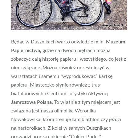
Będąc w Dusznikach warto odwiedzić m.in.
Muzeum
Papiernictwa,
gdzie na dwóch piętrach można
zobaczyć całą historię papieru i wszystkiego, co jest z
nim związane. Można również uczestniczyć w
warsztatach i samemu “wyprodukować” kartkę
papieru. Miasteczko słynie również z tras
biathlonowych i Centrum Turystyki Aktywnej
Jamrozowa Polana
. To właśnie z tym miejscem jest
związana jest nasza olimpijka Weronika
Nowakowska, która trenuje tam biathlon czy jeździ
na nartorolkach. Z kolei w samych Dusznikach
prowadzi uroczą cukiernię “Cukier Puder”.