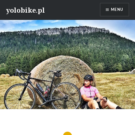
Przeskocz
yolobike.pl
MENU
do
treści