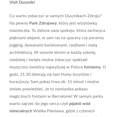
Visit Duszniki
Co warto zobaczyć w samych Dusznikach-Zdroju?
Na pewno
Park Zdrojowy
, który jest wizytówką
miasteczka. To zielona oaza spokoju, która zachwyca
pięknymi alejami, w sam raz na spacery czy poranny
jogging, dywanami kwiatowymi, rzeźbami i małą
architekturą. W sezonie letnim w każdą sobotę,
niedzielę i święta można zobaczyć spektakl
muzyczno-świetlny najwyższej w Polsce
fontanny
. O
godz. 21.30 zbierają się tam tłumy turystów i
kuracjuszy. Sam pokaz trwa ok. 15 minut i można
śmiało powiedzieć, że to namiastka pokazu
magicznych fontann w Barcelonie! W samym parku
warto zajrzeć do jego serca czyli
pijalnii wód
mineralnych
Wielka Pieniawa, gdzie z czterech