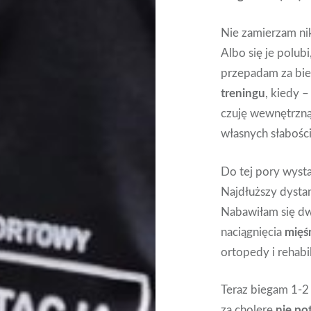
Nie zamierzam ni
Albo się je polub
przepadam za bie
treningu
, kiedy 
czuję wewnętrzną 
własnych słabości
Do tej pory wyst
Najdłuższy dysta
Nabawiłam się 
naciągnięcia
mięś
ortopedy i rehabil
Teraz biegam 1-2 
za cholerę
nie pot