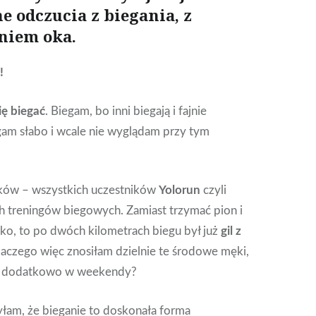
e odczucia z biegania, z
niem oka.
!
ię biegać
. Biegam, bo inni biegają i fajnie
gam słabo i wcale nie wyglądam przy tym
ków – wszystkich uczestników
Yolorun
czyli
 treningów biegowych. Zamiast trzymać pion i
órko, to po dwóch kilometrach biegu był już
gil z
laczego więc znosiłam dzielnie te środowe męki,
m dodatkowo w weekendy?
yłam, że bieganie to doskonała forma