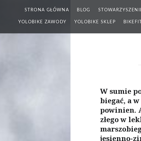
STRONA GŁÓWNA
BLOG
STOWARZYSZENI
YOLOBIKE ZAWODY
YOLOBIKE SKLEP
BIKEFI
W sumie po
biegać, a 
powinien. A
złego w le
marszobieg
jesienno-z