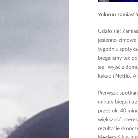
Yolorun zamiast 
Udało się! Zamia
jesienno-zimowe 
tygodniu spotyka
biegaliśmy tak p
się i wyjść z dom
kakao i Netflix. A
Pierwsze spotkan
minuty biegu i tr
przez ok. 40 minu
większość intere
rezultacie skończ
biegiem 6 km, z 