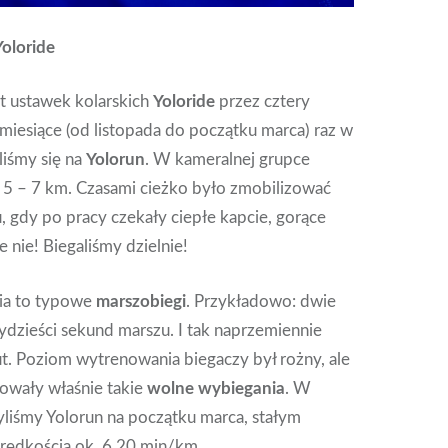
Yoloride
st ustawek kolarskich
Yoloride
przez cztery
miesiące (od listopada do początku marca) raz w
liśmy się na
Yolorun
. W kameralnej grupce
o 5 – 7 km. Czasami cieżko było zmobilizować
u, gdy po pracy czekały ciepłe kapcie, gorące
le nie! Biegaliśmy dzielnie!
ia to typowe
marszobiegi
. Przykładowo: dwie
zydzieści sekund marszu. I tak naprzemiennie
t. Poziom wytrenowania biegaczy był rożny, ale
sowały właśnie takie
wolne wybiegania
. W
yliśmy Yolorun na początku marca, stałym
prędkością ok. 6.20 min/km.