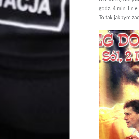
godz. 4 min. I ni
To tak jakbym za