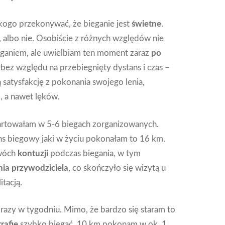
kogo przekonywać, że bieganie jest
świetne
.
i, albo nie. Osobiście z różnych względów nie
ganiem, ale uwielbiam ten moment zaraz
po
– bez względu na przebiegnięty dystans i czas –
satysfakcję z pokonania swojego lenia,
, a nawet lęków.
artowałam w 5-6 biegach zorganizowanych.
ns biegowy jaki w życiu pokonałam to 16 km.
dwóch
kontuzji
podczas biegania, w tym
nia przywodziciela
, co skończyło się wizytą u
itacją.
razy w tygodniu. Mimo, że bardzo się staram to
rafię
szybko biegać. 10 km pokonam w ok. 1