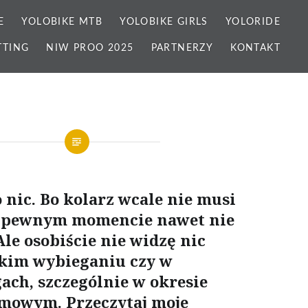
E
YOLOBIKE MTB
YOLOBIKE GIRLS
YOLORIDE
TTING
NIW PROO 2025
PARTNERZY
KONTAKT
 nic. Bo kolarz wcale nie musi
w pewnym momencie nawet nie
le osobiście nie widzę nic
kkim wybieganiu czy w
ach, szczególnie w okresie
imowym. Przeczytaj moje