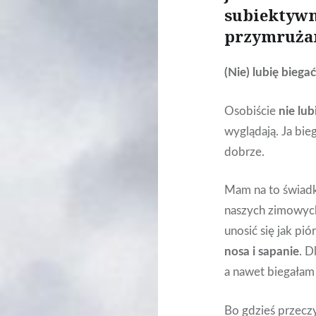
subiektywn
przymruża
(Nie) lubię biegać
Osobiście
nie lub
wyglądają. Ja bie
dobrze.
Mam na to świad
naszych zimowych
unosić się jak pi
nosa i
sapanie
. D
a nawet biegała
Bo gdzieś przecz