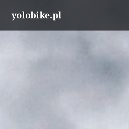
Przeskocz
do
yolobike.pl
treści