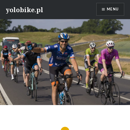
Przeskocz
yolobike.pl
MENU
do
treści