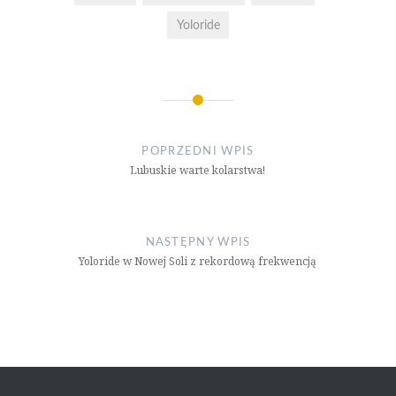
Yoloride
Nawigacja
wpisu
POPRZEDNI WPIS
Lubuskie warte kolarstwa!
NASTĘPNY WPIS
Yoloride w Nowej Soli z rekordową frekwencją