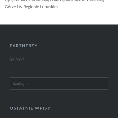
Górze i w Regionie Lubuskim.
PARTNERZY
[gs_logo]
Szukaj:
OSTATNIE WPISY