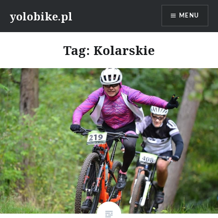
Przeskocz
yolobike.pl
MENU
do
treści
Tag: Kolarskie