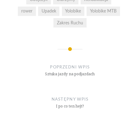
rower
Upadek
Yolobike
Yolobike MTB
Zakres Ruchu
Nawigacja
wpisu
POPRZEDNI WPIS
Sztuka jazdy na podjazdach
NASTĘPNY WPIS
I po co ten hejt?