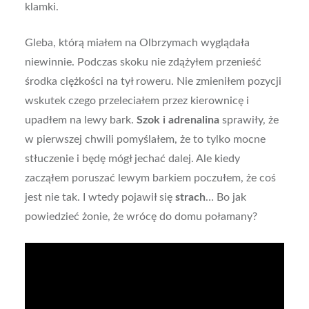
klamki.
Gleba, którą miałem na Olbrzymach wyglądała
niewinnie. Podczas skoku nie zdążyłem przenieść
środka ciężkości na tył roweru. Nie zmieniłem pozycji
wskutek czego przeleciałem przez kierownicę i
upadłem na lewy bark.
Szok i adrenalina
sprawiły, że
w pierwszej chwili pomyślałem, że to tylko mocne
stłuczenie i będę mógł jechać dalej. Ale kiedy
zacząłem poruszać lewym barkiem poczułem, że coś
jest nie tak. I wtedy pojawił się
strach
… Bo jak
powiedzieć żonie, że wrócę do domu połamany?