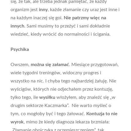
się, że tak, ale trzeba jednak pamiętać, że każdy
organizm jest
inny
, każde złamanie czy uraz jest inne i
na każdym inaczej się goi.
Nie patrzmy więc na
innych
. Sami musimy to przeżyć i sami dokładnie
wiedzieć, kiedy wrócić do normalności i ścigania.
Psychika
Owszem,
można się załamać
. Miesiące przygotowań,
wiele tygodni treningów, widoczny progres i
wszystko na nic. I chyba tego najbardziej żałuję. Nie
wyścigów, których nie odjechałem przez kontuzję,
tylko tego, ile
wysiłku
włożyłem, aby znaleźć się „w
drugim sektorze Kaczmarka”. Nie warto myśleć o
tym, co mogłoby być i tego żałować.
Kontuzja to nie
wyrok
, mimo że kiedy diagnoza lekarza brzmiała:
„Złamanie obojczyka z przemieszczeniem”, tak