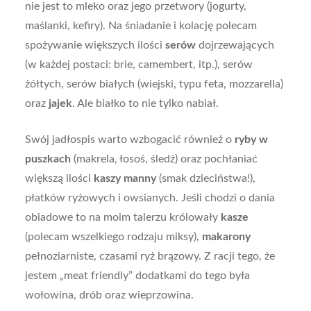
nie jest to mleko oraz jego przetwory (jogurty,
maślanki, kefiry). Na śniadanie i kolację polecam
spożywanie większych ilości
serów
dojrzewających
(w każdej postaci: brie, camembert, itp.), serów
żółtych, serów białych (wiejski, typu feta, mozzarella)
oraz
jajek
. Ale białko to nie tylko nabiał.
Swój jadłospis warto wzbogacić również o
ryby w
puszkach
(makrela, łosoś, śledź) oraz pochłaniać
większą ilości
kaszy manny
(smak dzieciństwa!),
płatków ryżowych i owsianych. Jeśli chodzi o dania
obiadowe to na moim talerzu królowały
kasze
(polecam wszelkiego rodzaju miksy),
makarony
pełnoziarniste, czasami ryż brązowy. Z racji tego, że
jestem „meat friendly” dodatkami do tego była
wołowina, drób oraz wieprzowina.