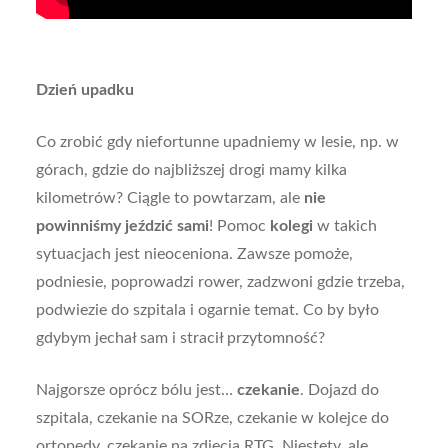
Dzień upadku
Co zrobić gdy niefortunne upadniemy w lesie, np. w
górach, gdzie do najbliższej drogi mamy kilka
kilometrów? Ciągle to powtarzam, ale
nie
powinniśmy jeździć sami
! Pomoc
kolegi
w takich
sytuacjach jest nieoceniona. Zawsze pomoże,
podniesie, poprowadzi rower, zadzwoni gdzie trzeba,
podwiezie do szpitala i ogarnie temat. Co by było
gdybym jechał sam i stracił przytomność?
Najgorsze oprócz bólu jest…
czekanie
. Dojazd do
szpitala, czekanie na SORze, czekanie w kolejce do
ortopedy, czekanie na zdjęcia RTG. Niestety, ale