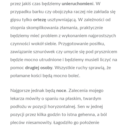
przez jakiś czas będziemy
unieruchomien
i. W
przypadku barku czy obojczyka raczej nie zakłada się
gipsu tylko
ortezę
usztywniającą. W zależności od
stopnia skomplikowania złamania, praktycznie
będziemy mieć problem z wykonaniem najprostszych
czynności wokół siebie. Przygotowanie posiłku,
zawiązanie sznurówek czy umycie się pod prysznicem
będzie mocno utrudnione i będziemy musieli liczyć na
pomoc
drugiej osoby
. Wszystkie ruchy sprawią, że
połamane kości będą mocno boleć.
Najgorsze jednak będą
noce
. Zalecenia mojego
lekarza mówiły o spaniu na płaskim, twardym
podłożu w pozycji horyzontalnej. Sen w jednej
pozycji przez kilka godzin to istna gehenna, a ból
pleców niesamowity. Łagodziło go położenie