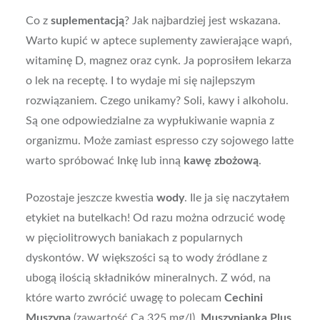
Co z
suplementacją
? Jak najbardziej jest wskazana.
Warto kupić w aptece suplementy zawierające wapń,
witaminę D, magnez oraz cynk. Ja poprosiłem lekarza
o lek na receptę. I to wydaje mi się najlepszym
rozwiązaniem. Czego unikamy? Soli, kawy i alkoholu.
Są one odpowiedzialne za wypłukiwanie wapnia z
organizmu. Może zamiast espresso czy sojowego latte
warto spróbować Inkę lub inną
kawę zbożową
.
Pozostaje jeszcze kwestia
wody
. Ile ja się naczytałem
etykiet na butelkach! Od razu można odrzucić wodę
w pięciolitrowych baniakach z popularnych
dyskontów. W większości są to wody źródlane z
ubogą ilością składników mineralnych. Z wód, na
które warto zwrócić uwagę to polecam
Cechini
Muszyna
(zawartość Ca 325 mg/l),
Muszynianka Plus