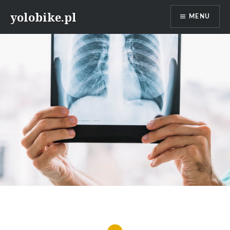
Przeskocz
yolobike.pl
MENU
do
treści